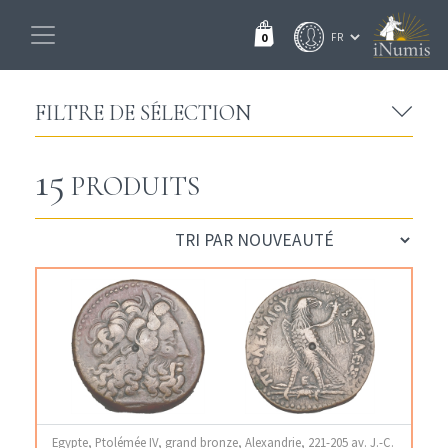
0
FILTRE DE SÉLECTION
15
PRODUITS
Egypte, Ptolémée IV, grand bronze, Alexandrie, 221-205 av. J.-C.