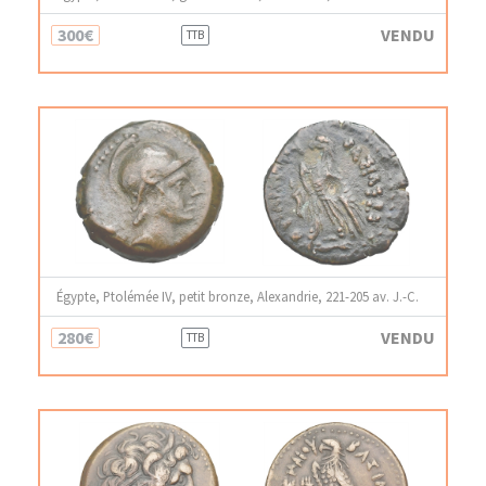
300€
VENDU
TTB
Égypte, Ptolémée IV, petit bronze, Alexandrie, 221-205 av. J.-C.
280€
VENDU
TTB