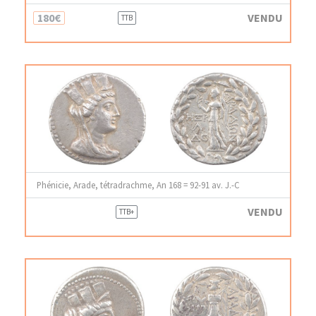
180€
VENDU
TTB
Phénicie, Arade, tétradrachme, An 168 = 92-91 av. J.-C
VENDU
TTB+