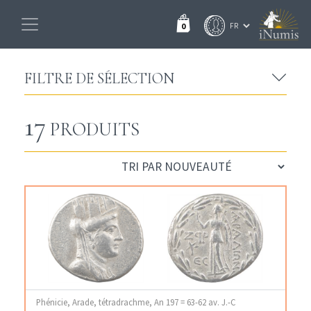
0
FILTRE DE SÉLECTION
17
PRODUITS
Phénicie, Arade, tétradrachme, An 197 = 63-62 av. J.-C