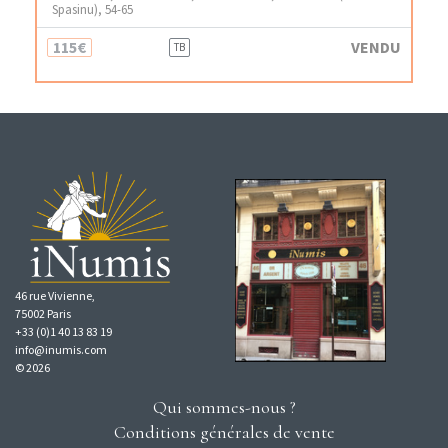
Spasinu), 54-65
115€
VENDU
TB
46 rue Vivienne,
75002 Paris
+33 (0)1 40 13 83 19
info@inumis.com
© 2026
Qui sommes-nous ?
Conditions générales de vente