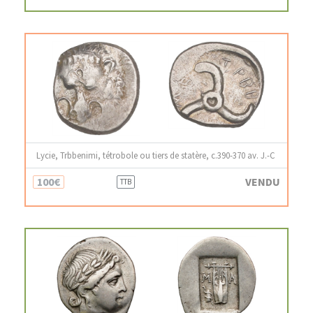
Lycie, Trbbenimi, tétrobole ou tiers de statère, c.390-370 av. J.-C
100€
VENDU
TTB