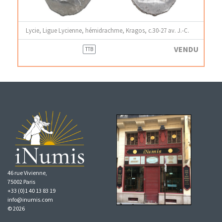
Lycie, Ligue Lycienne, hémidrachme, Kragos, c.30-27 av. J.-C.
VENDU
TTB
46 rue Vivienne,
75002 Paris
+33 (0)1 40 13 83 19
info@inumis.com
© 2026