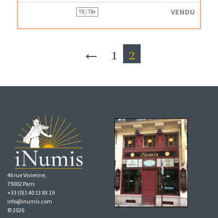
VENDU
TB / TB+
←
1
2
46 rue Vivienne,
75002 Paris
+33 (0)1 40 13 83 19
info@inumis.com
© 2026