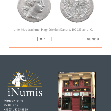
Ionie, tétradrachme, Magnésie du Méandre, 190-133 av. J.-C.
VENDU
SUP / TTB+
46 rue Vivienne,
75002 Paris
+33 (0)1 40 13 83 19