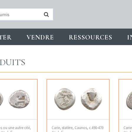
TER
VENDRE
RESSOURCES
I
DUITS
s ou une autre cité,
Carie, statère, Caunos, c.490-470
Carie
 av. J.-C.
av. J.-C.
av. J.