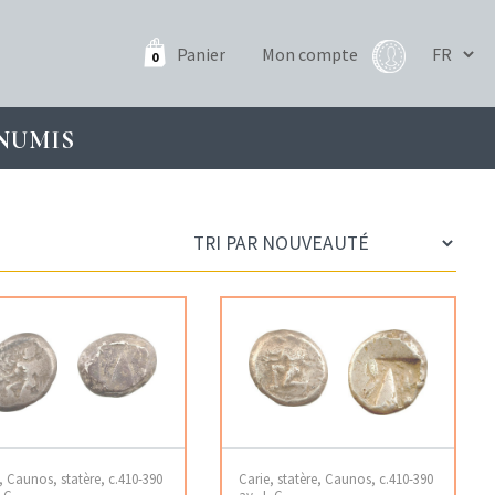
Panier
Mon compte
0
NUMIS
, Caunos, statère, c.410-390
Carie, statère, Caunos, c.410-390
-C.
av. J.-C.