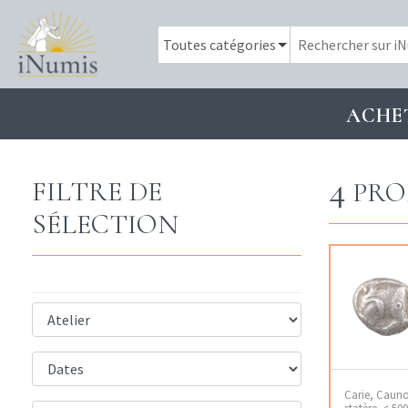
ACHE
4
FILTRE DE
PRO
SÉLECTION
Carie, Cauno
statère, c.500