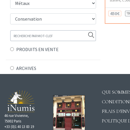
450€
TB
PRODUITS EN VENTE
ARCHIVES
QUI SOMMES
CONDITION
FRAIS D'EN
46 rue Vivienne,
POLITIQUE 
75002 Paris
+33 (0)1 40 13 83 19