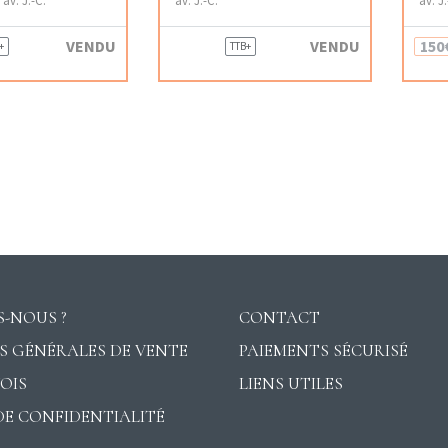
VENDU
VENDU
150
+
TTB+
-NOUS ?
CONTACT
S GÉNÉRALES DE VENTE
PAIEMENTS SÉCURISÉ
VOIS
LIENS UTILES
DE CONFIDENTIALITÉ