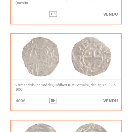
Quentin
VENDU
TTB
Vermandois (comté de), Héribert III et Lothaire, denier, s.d. (987-
1002)
400€
VENDU
TB+