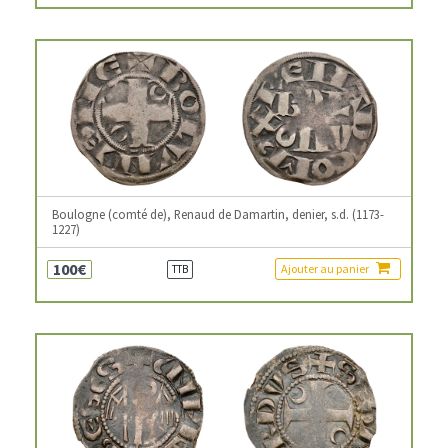
Boulogne (comté de), Renaud de Damartin, denier, s.d. (1173-
1227)
100€
Ajouter au panier
TTB