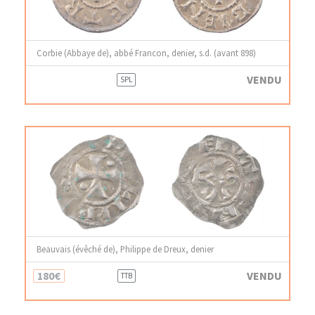
Corbie (Abbaye de), abbé Francon, denier, s.d. (avant 898)
VENDU
SPL
Beauvais (évêché de), Philippe de Dreux, denier
180€
VENDU
TTB