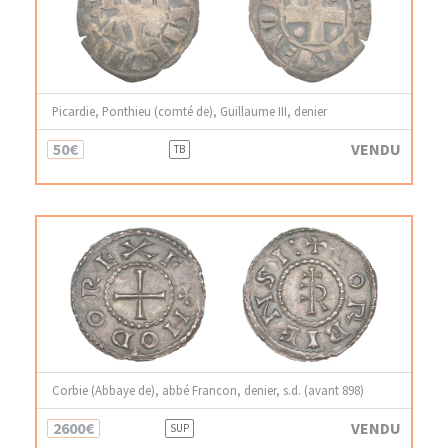
Picardie, Ponthieu (comté de), Guillaume III, denier
50€
VENDU
TB
Corbie (Abbaye de), abbé Francon, denier, s.d. (avant 898)
2600€
VENDU
SUP