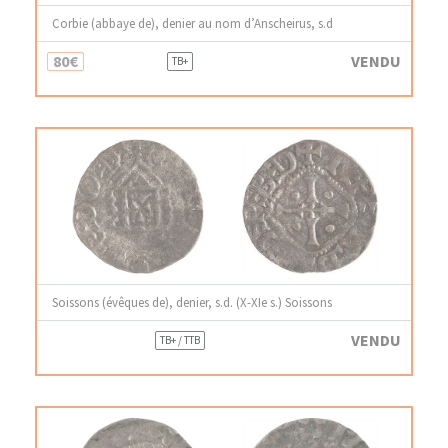
Corbie (abbaye de), denier au nom d’Anscheirus, s.d
80€
VENDU
TB+
Soissons (évêques de), denier, s.d. (X-XIe s.) Soissons
VENDU
TB+ / TTB