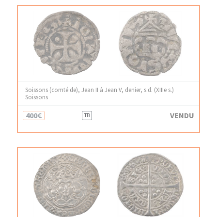
Soissons (comté de), Jean II à Jean V, denier, s.d. (XIIIe s.)
Soissons
400€
VENDU
TB