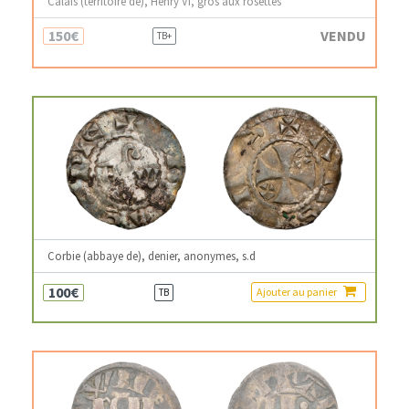
Calais (territoire de), Henry VI, gros aux rosettes
150€
VENDU
TB+
Corbie (abbaye de), denier, anonymes, s.d
100€
Ajouter au panier
TB