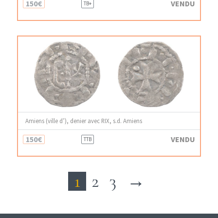
150€
VENDU
TB+
Amiens (ville d’), denier avec RIX, s.d. Amiens
150€
VENDU
TTB
1
2
3
→