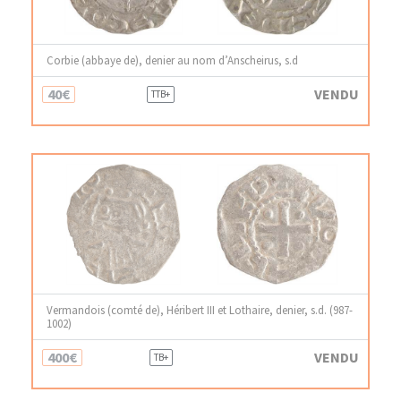
Corbie (abbaye de), denier au nom d’Anscheirus, s.d
40€
VENDU
TTB+
Vermandois (comté de), Héribert III et Lothaire, denier, s.d. (987-
1002)
400€
VENDU
TB+