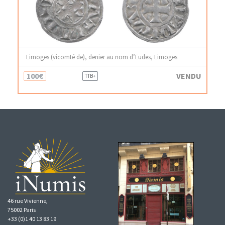
Limoges (vicomté de), denier au nom d’Eudes, Limoges
100€
VENDU
TTB+
46 rue Vivienne,
75002 Paris
+33 (0)1 40 13 83 19