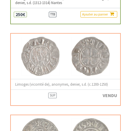
denier, s.d. (1312-1314) Nantes
250€
Ajouter au panier
TTB
Limoges (vicomté de), anonymes, denier, s.d. (c.1200-1250)
VENDU
SUP