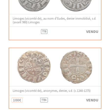
Limoges (vicomté de), au nom d’Eudes, denier immobilisé, s.d.
(avant 980) Limoges
VENDU
TTB
Limoges (vicomté de), anonymes, denier, s.d. (c.1240-1275)
100€
VENDU
TTB+