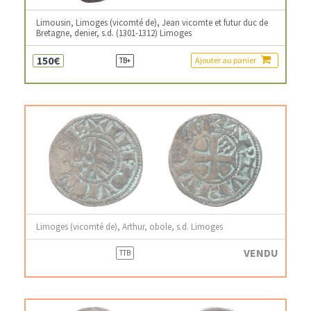
Limousin, Limoges (vicomté de), Jean vicomte et futur duc de
Bretagne, denier, s.d. (1301-1312) Limoges
150€
Ajouter au panier
TB+
Limoges (vicomté de), Arthur, obole, s.d. Limoges
VENDU
TTB