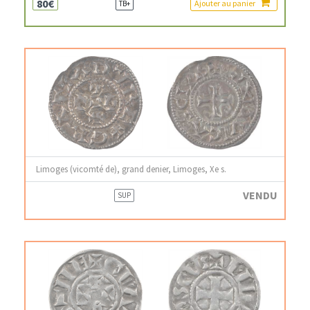
80€
Ajouter au panier
TB+
Limoges (vicomté de), grand denier, Limoges, Xe s.
VENDU
SUP