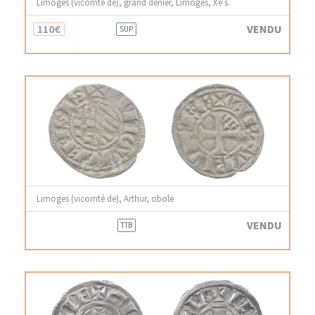
Limoges (vicomté de), grand denier, Limoges, Xe s.
110€
VENDU
SUP
Limoges (vicomté de), Arthur, obole
VENDU
TTB