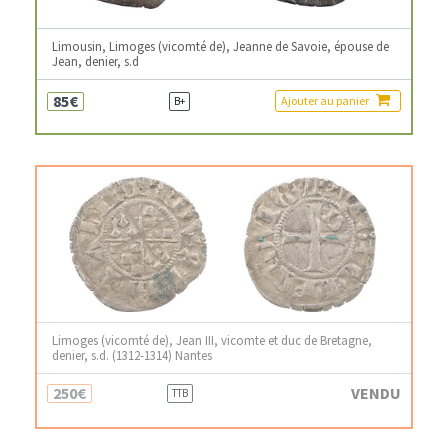
Limousin, Limoges (vicomté de), Jeanne de Savoie, épouse de
Jean, denier, s.d
85€
Ajouter au panier
B+
Limoges (vicomté de), Jean III, vicomte et duc de Bretagne,
denier, s.d. (1312-1314) Nantes
250€
VENDU
TTB