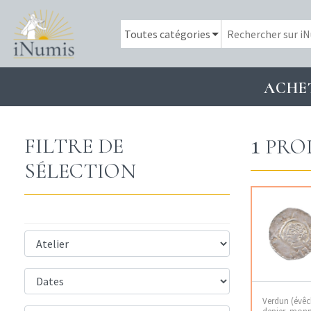
ACHE
1
FILTRE DE
PRO
SÉLECTION
Verdun (évêc
denier, mon