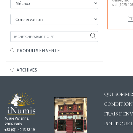
s.d. (1025-10
TT
PRODUITS EN VENTE
ARCHIVES
QUI SOMMES
CONDITION
FRAIS D'EN
46 rue Vivienne,
POLITIQUE 
75002 Paris
+33 (0)1 40 13 83 19