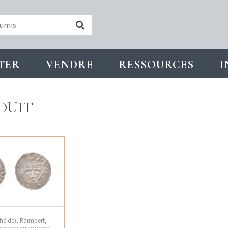
TER
VENDRE
RESSOURCES
I
DUIT
hé de), Raimbert,
nayage autonome,