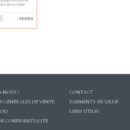
38) Hattonchâtel
VENDU
B
-NOUS ?
CONTACT
S GÉNÉRALES DE VENTE
PAIEMENTS SÉCURISÉ
VOIS
LIENS UTILES
DE CONFIDENTIALITÉ