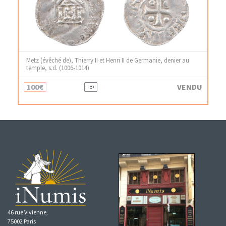
Metz (évêché de), Thierry II et Henri II de Germanie, denier au
temple, s.d. (1006-1014)
100€
VENDU
TB+
46 rue Vivienne,
75002 Paris