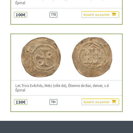
Épinal
100€
Ajouter au panier
TTB
Les Trois Evêchés, Metz (ville de), Étienne de Bar, denier, s.d.
Épinal
130€
Ajouter au panier
TB+