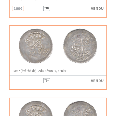
100€
VENDU
TTB
Metz (évêché de), Adalbéron IV, denier
VENDU
TB+