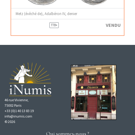
Metz (évêché de), Adalbéron IV, denier
VENDU
TTB+
46 rue Vivienne,
75002 Paris
+33 (0)1 40 13 83 19
info@inumis.com
© 2026
Qui sommes-nous ?