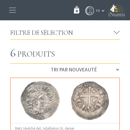
0
FILTRE DE SÉLECTION
6
PRODUITS
Metz (évêché de), Adalbéron IV, denier