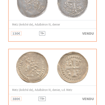
Metz (évêché de), Adalbéron IV, denier
130€
VENDU
TB+
Metz (évêché de), Adalbéron IV, denier, s.d. Metz
380€
VENDU
TTB+