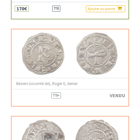
170€
Ajouter au panier
TTB
Béziers (vicomté de), Roger II, denier
VENDU
TTB+