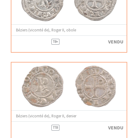
Béziers (vicomté de), Roger II, obole
VENDU
TB+
Béziers (vicomté de), Roger II, denier
VENDU
TTB