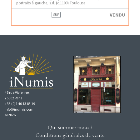
portraits à gauche, s.d. (c.1100) Toulouse
VENDU
SUP
46 rue Vivienne,
75002 Paris
+33 (0)1 40 13 83 19
info@inumis.com
© 2026
Qui sommes-nous ?
Conditions générales de vente