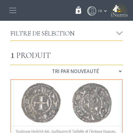
0
FILTRE DE SÉLECTION
1
PRODUIT
Toulouse (évêché de), Guillaume III Taillefer et l’évêque Hugues,