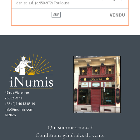
denier, s.d. (c.950-972) Toulouse
VENDU
SUP
46 rue Vivienne,
75002 Paris
+33 (0)1 40 13 83 19
info@inumis.com
© 2026
Qui sommes-nous ?
Conditions générales de vente