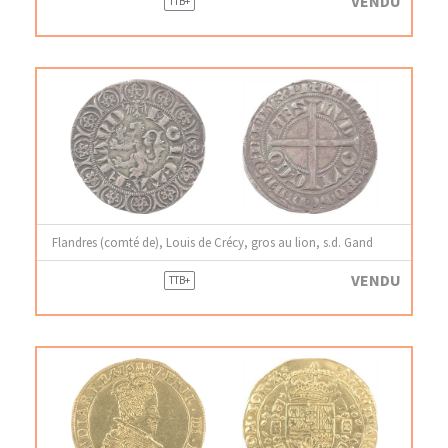
VENDU
TTB+
Flandres (comté de), Louis de Crécy, gros au lion, s.d. Gand
VENDU
TTB+