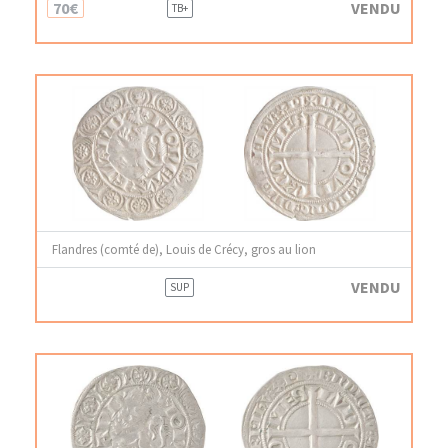
70€
VENDU
TB+
Flandres (comté de), Louis de Crécy, gros au lion
VENDU
SUP