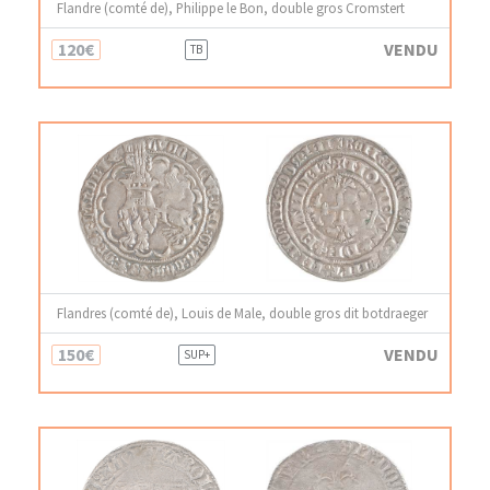
Flandre (comté de), Philippe le Bon, double gros Cromstert
120€
VENDU
TB
Flandres (comté de), Louis de Male, double gros dit botdraeger
150€
VENDU
SUP+