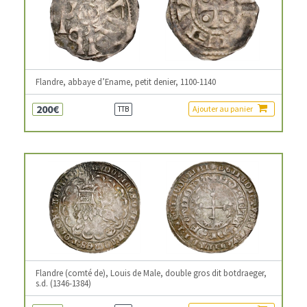
Flandre, abbaye d’Ename, petit denier, 1100-1140
200€
Ajouter au panier
TTB
Flandre (comté de), Louis de Male, double gros dit botdraeger,
s.d. (1346-1384)