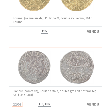
Tournai (seigneurie de), Philippe IV, double souverain, 1647
Tournai
VENDU
TTB+
Flandre (comté de), Louis de Male, double gros dit botdraeger,
s.d. (1346-1384)
110€
VENDU
TTB / TTB+