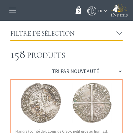
0
FILTRE DE SÉLECTION
158
PRODUITS
Flandre (comté de), Louis de Crécy, petit gros au lion, s.d.