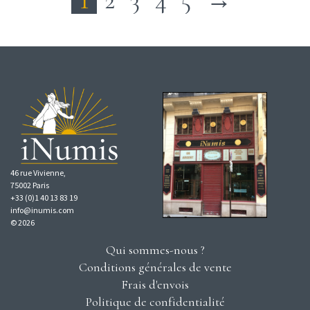
1
2
3
4
5
→
46 rue Vivienne,
75002 Paris
+33 (0)1 40 13 83 19
info@inumis.com
© 2026
Qui sommes-nous ?
Conditions générales de vente
Frais d'envois
Politique de confidentialité