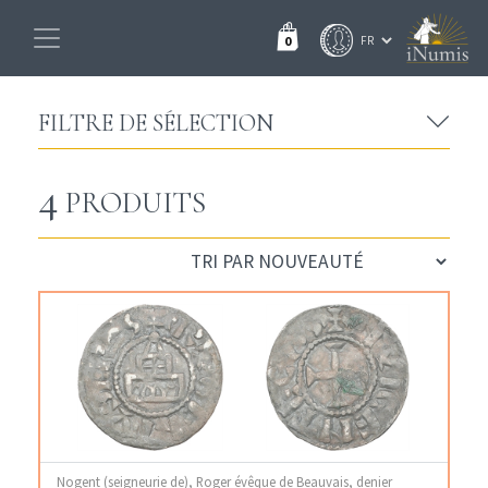
0
FILTRE DE SÉLECTION
4
PRODUITS
Nogent (seigneurie de), Roger évêque de Beauvais, denier