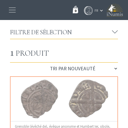
0
FILTRE DE SÉLECTION
1
PRODUIT
Grenoble (évêché de), évêque anonyme et Humbert Ier, obole,