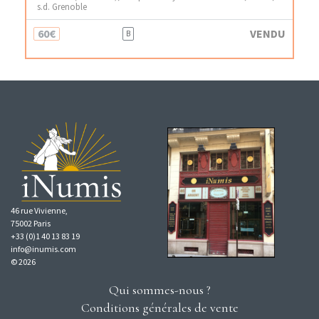
s.d. Grenoble
60€
VENDU
B
46 rue Vivienne,
75002 Paris
+33 (0)1 40 13 83 19
info@inumis.com
© 2026
Qui sommes-nous ?
Conditions générales de vente