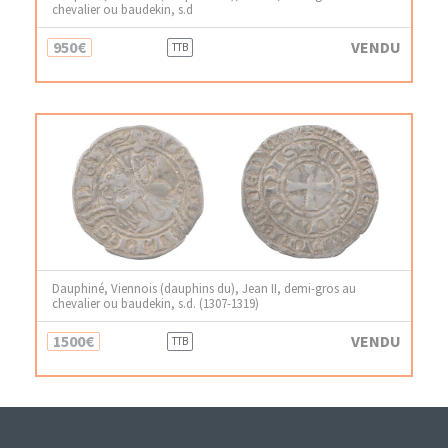
chevalier ou baudekin, s.d
950€
VENDU
TTB
Dauphiné, Viennois (dauphins du), Jean II, demi-gros au
chevalier ou baudekin, s.d. (1307-1319)
1500€
VENDU
TTB