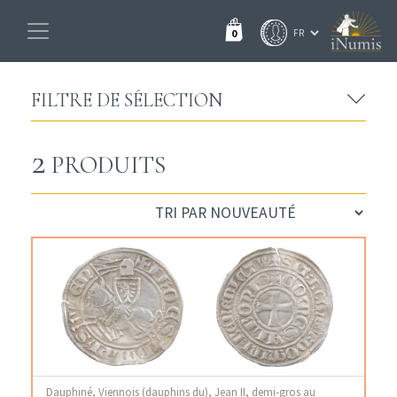
0
FILTRE DE SÉLECTION
2
PRODUITS
Dauphiné, Viennois (dauphins du), Jean II, demi-gros au