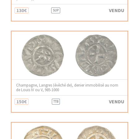
130€
VENDU
SUP
Champagne, Langres (évêché de), denier immobilisé au nom
de Louis IV ou V, 985-1000
150€
VENDU
TTB