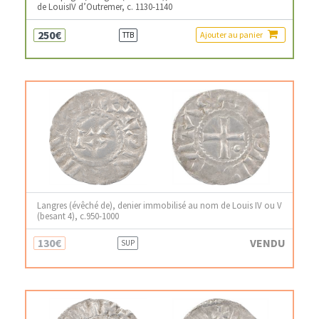
de LouisIV d’Outremer, c. 1130-1140
250€
Ajouter au panier
TTB
Langres (évêché de), denier immobilisé au nom de Louis IV ou V
(besant 4), c.950-1000
130€
VENDU
SUP