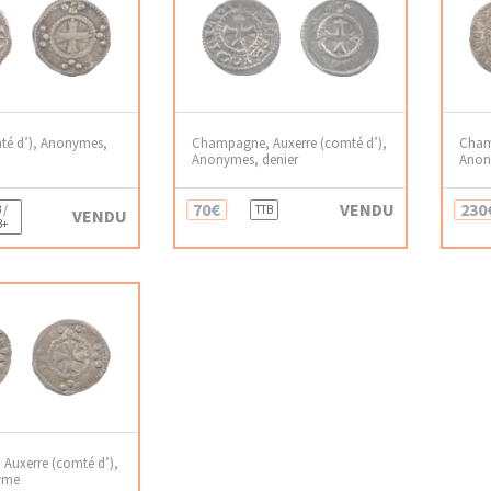
té d’), Anonymes,
Champagne, Auxerre (comté d’),
Cham
Anonymes, denier
Anon
70€
VENDU
230
 /
TTB
VENDU
B+
Auxerre (comté d’),
yme