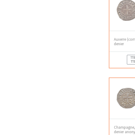
Auxerre (com
denier
TTB
TT
Champagne, 
denier anon