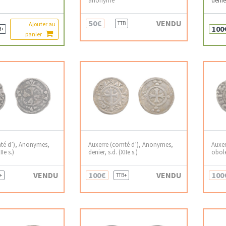
50€
VENDU
TTB
Ajouter au
100
B+
panier
té d’), Anonymes,
Auxerre (comté d’), Anonymes,
Auxer
IIe s.)
denier, s.d. (XIIe s.)
obol
VENDU
100€
VENDU
100
+
TTB+