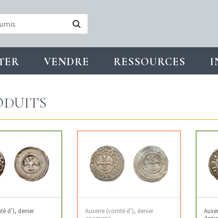
TER
VENDRE
RESSOURCES
I
DUITS
é d’), denier
Auxerre (comté d’), denier
Auxer
anonyme
denier