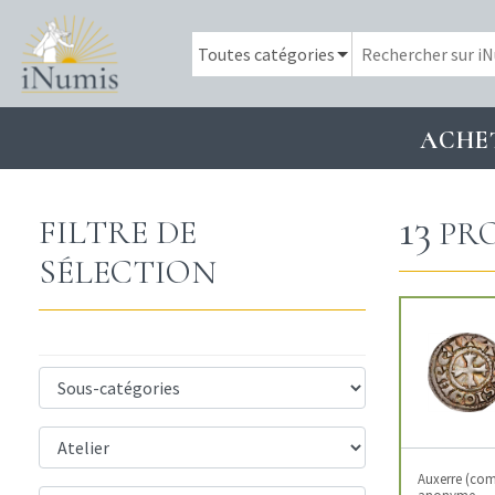
ACHE
13
FILTRE DE
PRO
SÉLECTION
Auxerre (comt
anonyme