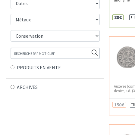
80€
TT
PRODUITS EN VENTE
Auxerre (com
ARCHIVES
denier, s.d. (X
150€
TB