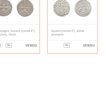
pagne, Auxerre (comté d’),
Auxerre (comté d’), denier
ymes, obole
anonyme
€
VENDU
VENDU
TB+
TB+