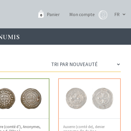
Panier
Mon compte
0
NUMIS
re (comté d’), Anonymes,
Auxerre (comté de), denier
, s.d. (XIIe s.)
anonyme, fin du Xe s.