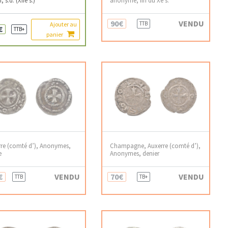
90€
VENDU
TTB
Ajouter au
€
TTB+
panier
re (comté d’), Anonymes,
Champagne, Auxerre (comté d’),
e
Anonymes, denier
€
VENDU
70€
VENDU
TTB
TB+