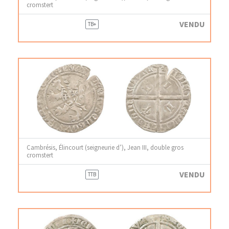
cromstert
VENDU
TB+
Cambrésis, Élincourt (seigneurie d’), Jean III, double gros
cromstert
VENDU
TTB