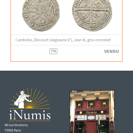
Cambrésis, Élincourt (seigneurie d’), Jean III, gros cromstert
VENDU
TTB
46 rue Vivienne,
75002 Paris