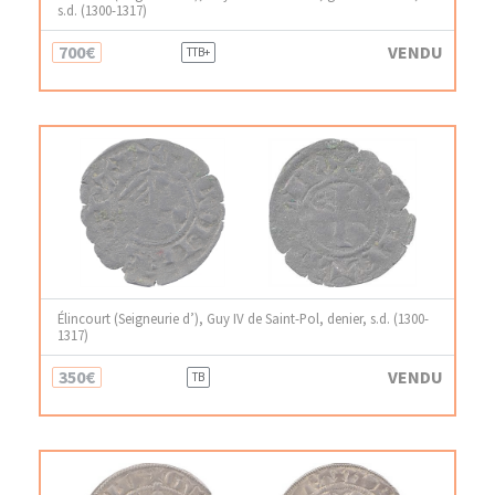
s.d. (1300-1317)
700€
VENDU
TTB+
Élincourt (Seigneurie d’), Guy IV de Saint-Pol, denier, s.d. (1300-
1317)
350€
VENDU
TB