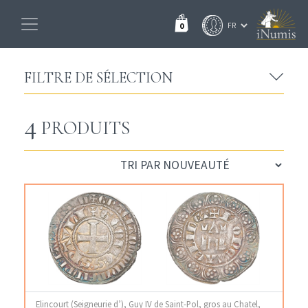
0
FILTRE DE SÉLECTION
4
PRODUITS
Elincourt (Seigneurie d’), Guy IV de Saint-Pol, gros au Chatel,