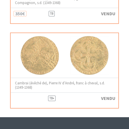
Compagnon, s.d. (1349-1368)
350€
VENDU
TB
Cambrai (évêché de), Pierre IV d’André, franc à cheval, s.d.
(1349-1368)
VENDU
TB+