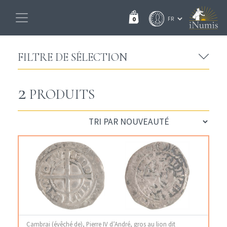
0
FILTRE DE SÉLECTION
2
PRODUITS
Cambrai (évêché de), Pierre IV d’André, gros au lion dit