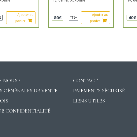
Ajouter au
Ajouter au
80€
40€
B
TTB+
panier
panier
-NOUS ?
CONTACT
S GÉNÉRALES DE VENTE
PAIEMENTS SÉCURISÉ
VOIS
LIENS UTILES
DE CONFIDENTIALITÉ