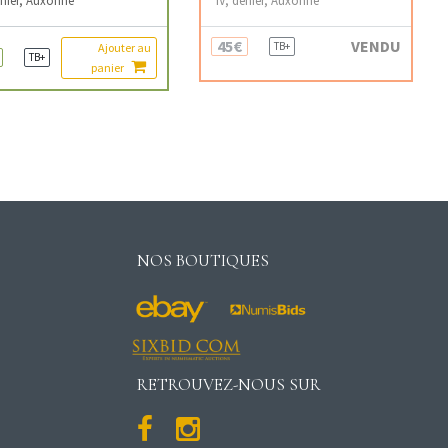
45€
VENDU
TB+
Ajouter au
TB+
panier
NOS BOUTIQUES
RETROUVEZ-NOUS SUR