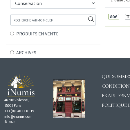
80€
TT
PRODUITS EN VENTE
ARCHIVES
QUI SOMMES
CONDITION
FRAIS D'EN
46 rue Vivienne,
POLITIQUE 
75002 Paris
+33 (0)1 40 13 83 19
info@inumis.com
© 2026