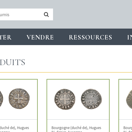
TER
VENDRE
RESSOURCES
I
DUITS
duché de), Hugues
Bourgogne (duché de), Hugues
Bour
Auxonne
IV, denier, Auxonne
IV, d