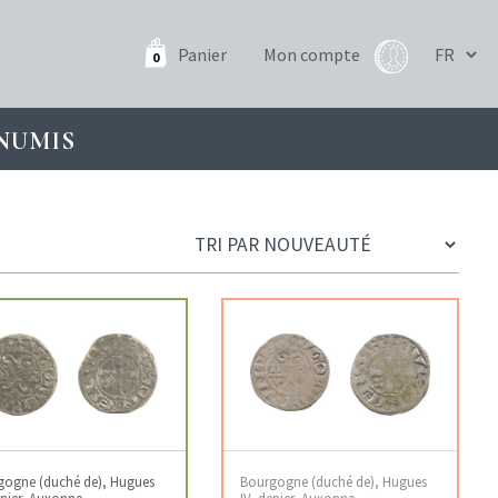
Panier
Mon compte
0
NUMIS
gogne (duché de), Hugues
Bourgogne (duché de), Hugues
enier, Auxonne
IV, denier, Auxonne