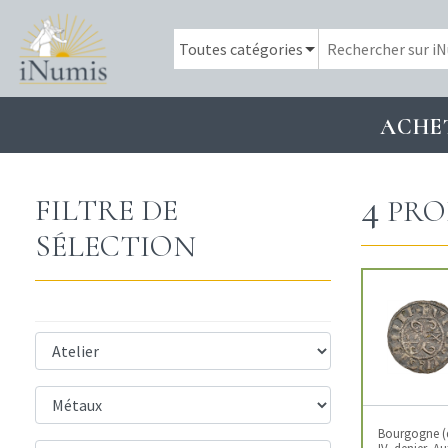
ACHE
4
FILTRE DE
PRO
SÉLECTION
Bourgogne (
IV, denier, 