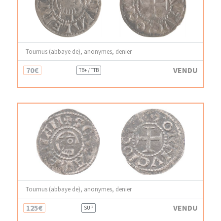
Tournus (abbaye de), anonymes, denier
70€
VENDU
TB+ / TTB
Tournus (abbaye de), anonymes, denier
125€
VENDU
SUP