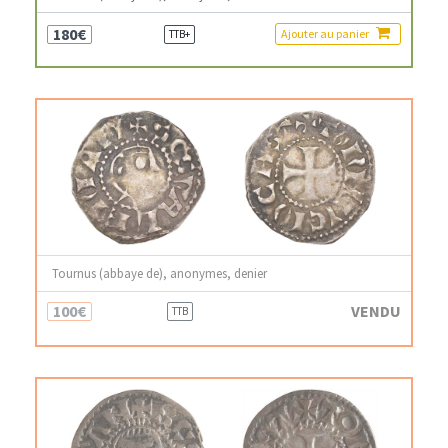
180€
Ajouter au panier
TTB+
Tournus (abbaye de), anonymes, denier
100€
VENDU
TTB