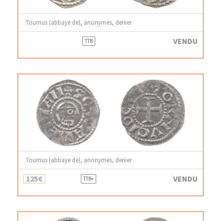
Tournus (abbaye de), anonymes, denier
VENDU
TTB
Tournus (abbaye de), anonymes, denier
125€
VENDU
TTB+