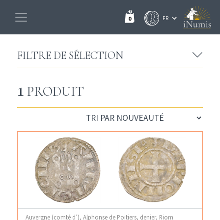
0
FILTRE DE SÉLECTION
1
PRODUIT
Auvergne (comté d’), Alphonse de Poitiers, denier, Riom