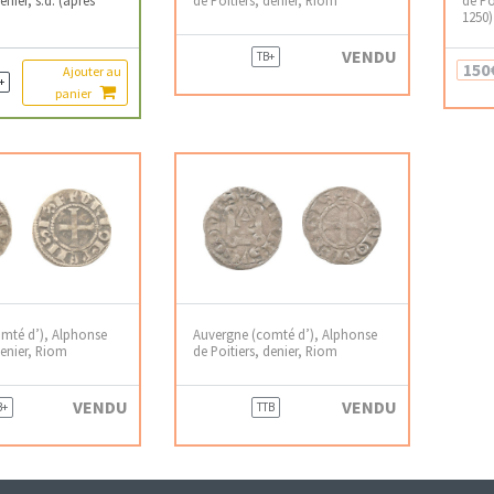
1250
VENDU
TB+
150
Ajouter au
+
panier
mté d’), Alphonse
Auvergne (comté d’), Alphonse
denier, Riom
de Poitiers, denier, Riom
VENDU
VENDU
B+
TTB