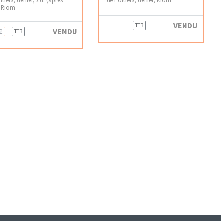
) Riom
VENDU
TTB
€
VENDU
TTB