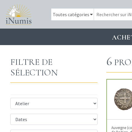
ACHE
6
FILTRE DE
PRO
SÉLECTION
Auvergne (co
de Poitiers, d