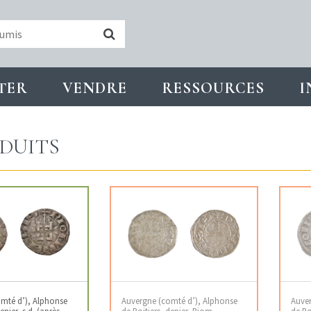
TER
VENDRE
RESSOURCES
I
DUITS
mté d’), Alphonse
Auvergne (comté d’), Alphonse
Auver
enier, s.d. (après
de Poitiers, denier, Riom
de Po