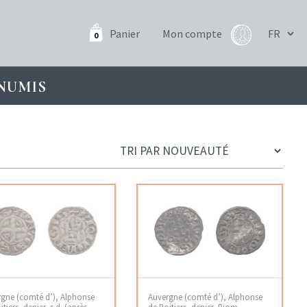
Panier
Mon compte
0
NUMIS
gne (comté d’), Alphonse
Auvergne (comté d’), Alphonse
itiers, denier, s.d. (après
de Poitiers, denier, Riom