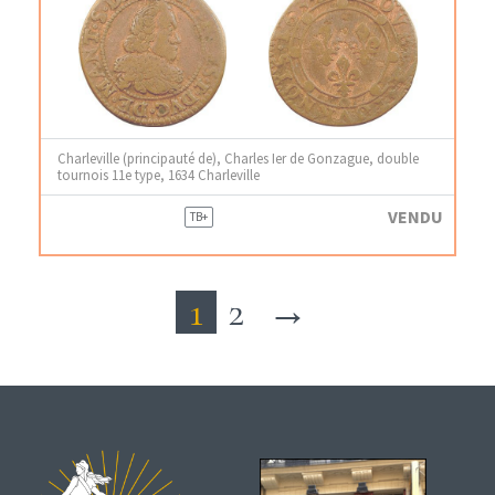
Charleville (principauté de), Charles Ier de Gonzague, double
tournois 11e type, 1634 Charleville
VENDU
TB+
1
2
→