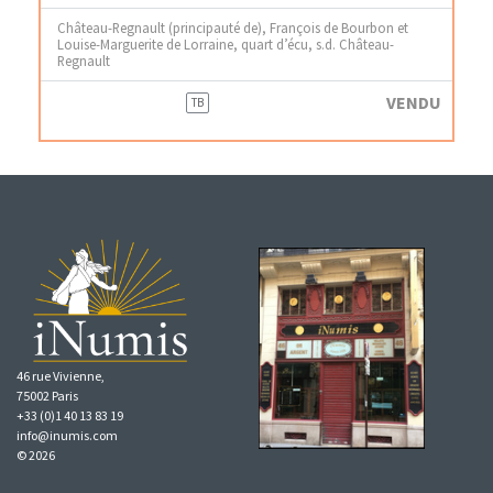
Château-Regnault (principauté de), François de Bourbon et
Louise-Marguerite de Lorraine, quart d’écu, s.d. Château-
Regnault
VENDU
TB
46 rue Vivienne,
75002 Paris
+33 (0)1 40 13 83 19
info@inumis.com
© 2026