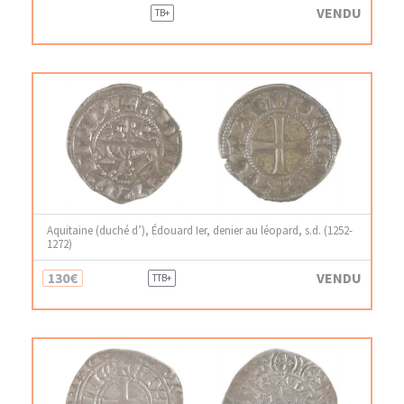
VENDU
TB+
Aquitaine (duché d’), Édouard Ier, denier au léopard, s.d. (1252-
1272)
130€
VENDU
TTB+