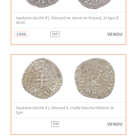
Aquitaine (duché d’), Édouard Ier, denier au léopard, 3e type (E
droit)
100€
VENDU
SUP
Aquitaine (duché d’), Édouard II, maille blanche Hibernie 2e
type
VENDU
TTB