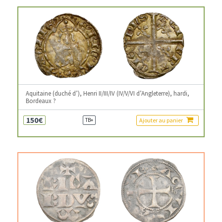
Aquitaine (duché d’), Henri II/III/IV (IV/V/VI d’Angleterre), hardi,
Bordeaux ?
150€
Ajouter au panier
TB+