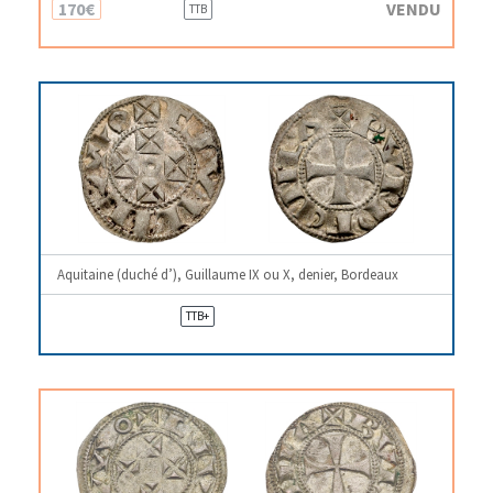
170€
VENDU
TTB
Aquitaine (duché d’), Guillaume IX ou X, denier, Bordeaux
TTB+