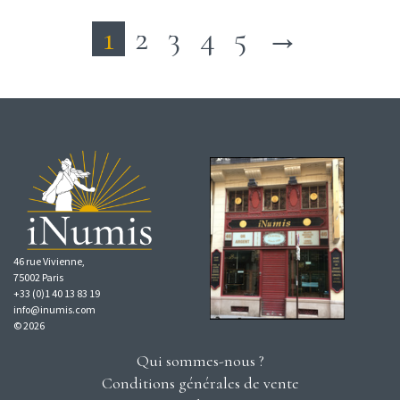
1
2
3
4
5
→
46 rue Vivienne,
75002 Paris
+33 (0)1 40 13 83 19
info@inumis.com
© 2026
Qui sommes-nous ?
Conditions générales de vente