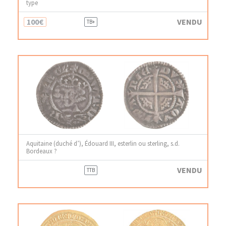
type
100€
VENDU
TB+
Aquitaine (duché d’), Édouard III, esterlin ou sterling, s.d.
Bordeaux ?
VENDU
TTB