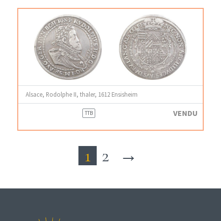
Alsace, Rodolphe II, thaler, 1612 Ensisheim
VENDU
TTB
1
2
→