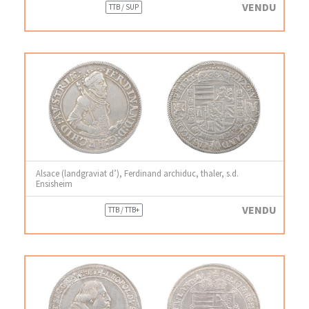
VENDU
TTB / SUP
Alsace (landgraviat d’), Ferdinand archiduc, thaler, s.d.
Ensisheim
VENDU
TTB / TTB+