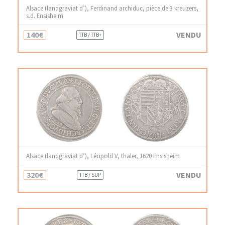
Alsace (landgraviat d’), Ferdinand archiduc, pièce de 3 kreuzers,
s.d. Ensisheim
140€
VENDU
TTB / TTB+
Alsace (landgraviat d’), Léopold V, thaler, 1620 Ensisheim
320€
VENDU
TTB / SUP