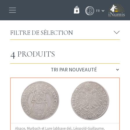
0
FILTRE DE SÉLECTION
4
PRODUITS
Alsace, Murbach et Lure (abbaye de), Léopold-Guillaume,