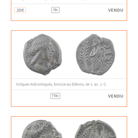
20€
VENDU
TB+
Volques Arécomiques, bronze au Démos, Ier s. av. J.-C.
VENDU
TTB+