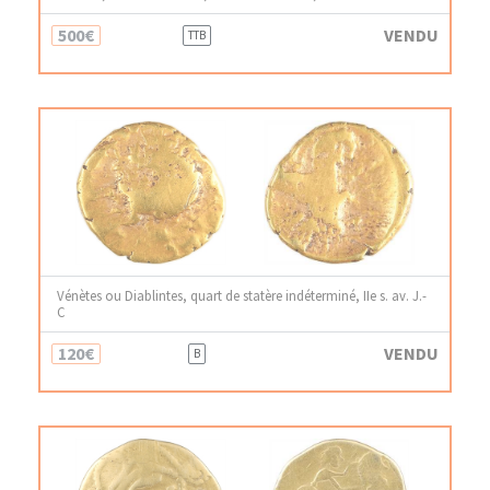
500€
VENDU
TTB
Vénètes ou Diablintes, quart de statère indéterminé, IIe s. av. J.-
C
120€
VENDU
B