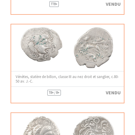
VENDU
TTB+
Vénètes, statère de billon, classe III au nez droit et sanglier, c.80-
50 av. J.-C.
VENDU
TB+ / B+