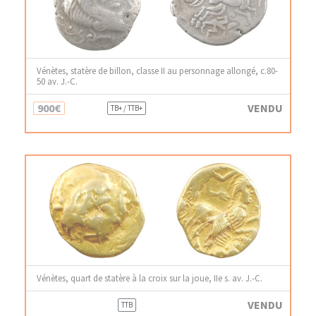
Vénètes, statère de billon, classe II au personnage allongé, c.80-
50 av. J.-C.
900€
VENDU
TB+ / TTB+
Vénètes, quart de statère à la croix sur la joue, IIe s. av. J.-C.
VENDU
TTB