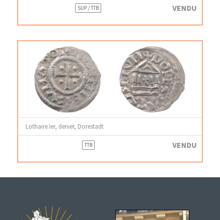
VENDU
SUP / TTB
Lothaire Ier, denier, Dorestadt
VENDU
TTB