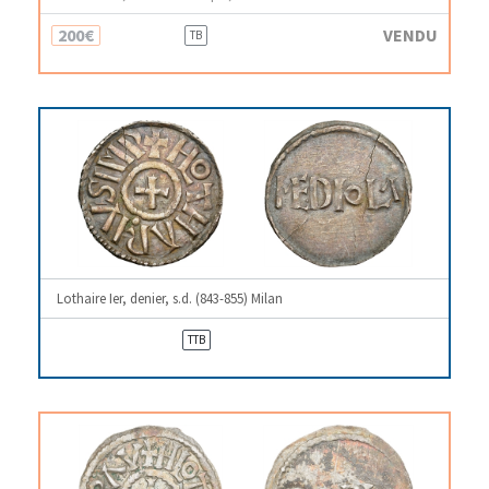
200€
VENDU
TB
Lothaire Ier, denier, s.d. (843-855) Milan
TTB