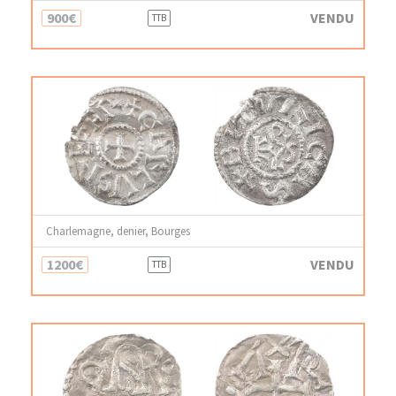
900€
VENDU
TTB
Charlemagne, denier, Bourges
1200€
VENDU
TTB