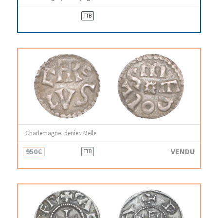
TTB
Charlemagne, denier, Melle
950€
VENDU
TTB