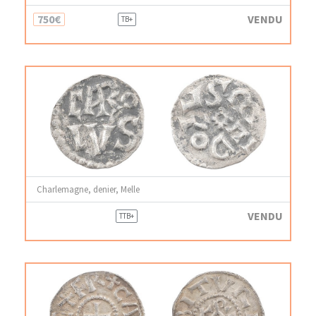
750€
VENDU
TB+
Charlemagne, denier, Melle
VENDU
TTB+