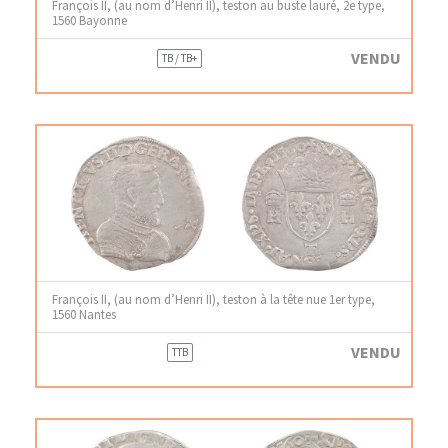
François II, (au nom d’Henri II), teston au buste lauré, 2e type,
1560 Bayonne
VENDU
TB / TB+
François II, (au nom d’Henri II), teston à la tête nue 1er type,
1560 Nantes
VENDU
TTB