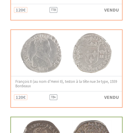
120€
VENDU
TTB
François II (au nom d’Henri II), teston à la tête nue 3e type, 1559
Bordeaux
120€
VENDU
TB+