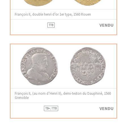
François II, double henri d’or 1er type, 1560 Rouen
VENDU
TTB
François II, (au nom d’Henri II), demi-teston du Dauphiné, 1560
Grenoble
VENDU
TB+ / TTB