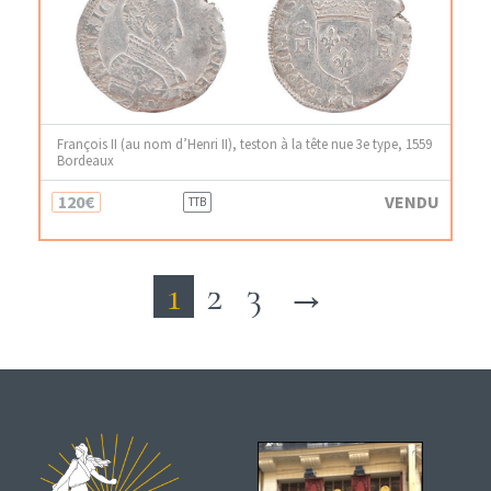
François II (au nom d’Henri II), teston à la tête nue 3e type, 1559
Bordeaux
120€
VENDU
TTB
1
2
3
→