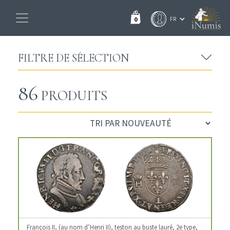
0
FILTRE DE SÉLECTION
86
PRODUITS
François II, (au nom d’Henri II), teston au buste lauré, 2e type,