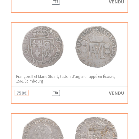
VENDU
TTB
François II et Marie Stuart, teston d’argent frappé en Écosse,
1561 Édimbourg
750€
VENDU
TB+