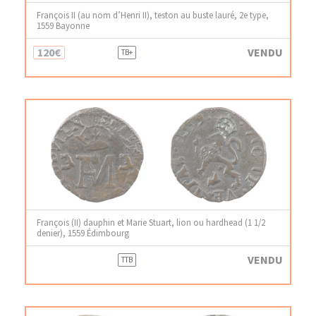
François II (au nom d’Henri II), teston au buste lauré, 2e type,
1559 Bayonne
120€
VENDU
TB+
François (II) dauphin et Marie Stuart, lion ou hardhead (1 1/2
denier), 1559 Édimbourg
VENDU
TTB