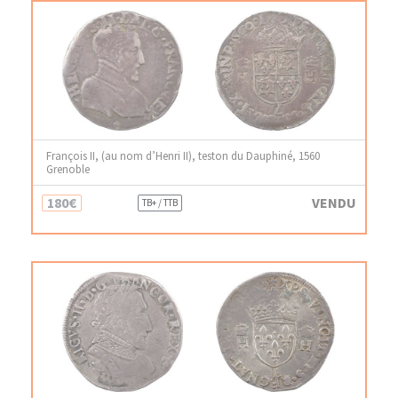
François II, (au nom d’Henri II), teston du Dauphiné, 1560
Grenoble
180€
VENDU
TB+ / TTB