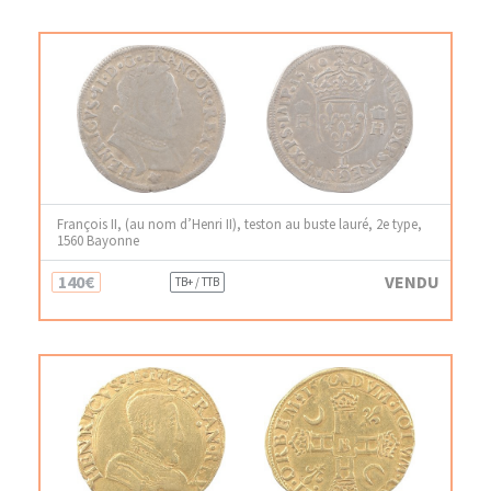
François II, (au nom d’Henri II), teston au buste lauré, 2e type,
1560 Bayonne
140€
VENDU
TB+ / TTB