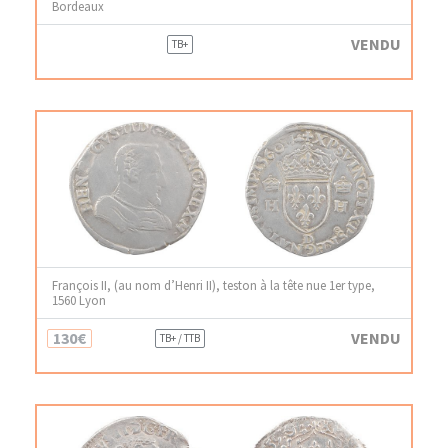
Bordeaux
VENDU
TB+
François II, (au nom d’Henri II), teston à la tête nue 1er type,
1560 Lyon
130€
VENDU
TB+ / TTB