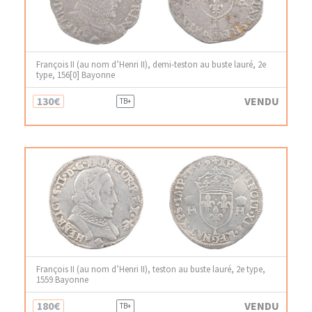
François II (au nom d’Henri II), demi-teston au buste lauré, 2e
type, 156[0] Bayonne
130€
VENDU
TB+
François II (au nom d’Henri II), teston au buste lauré, 2e type,
1559 Bayonne
180€
VENDU
TB+