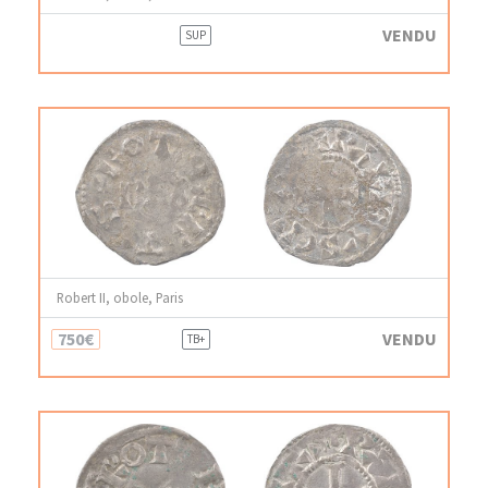
VENDU
SUP
Robert II, obole, Paris
750€
VENDU
TB+