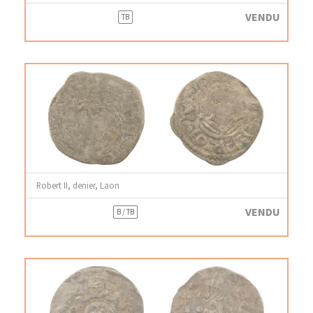
VENDU
TB
Robert II, denier, Laon
VENDU
B / TB