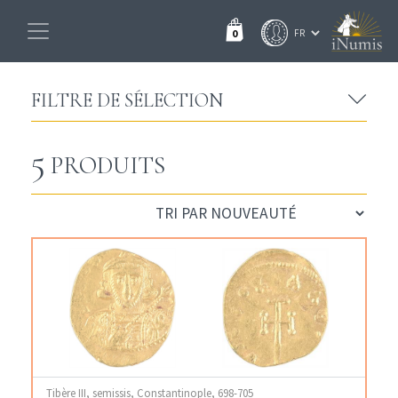
0
FILTRE DE SÉLECTION
5
PRODUITS
Tibère III, semissis, Constantinople, 698-705