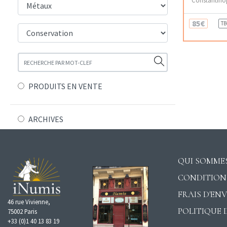
85€
TB
PRODUITS EN VENTE
ARCHIVES
QUI SOMMES
CONDITION
FRAIS D'EN
46 rue Vivienne,
POLITIQUE 
75002 Paris
+33 (0)1 40 13 83 19