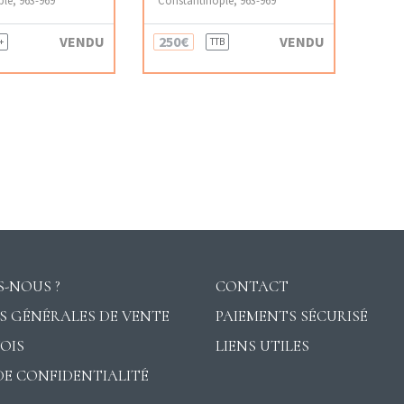
VENDU
250€
VENDU
+
TTB
-NOUS ?
CONTACT
S GÉNÉRALES DE VENTE
PAIEMENTS SÉCURISÉ
VOIS
LIENS UTILES
DE CONFIDENTIALITÉ