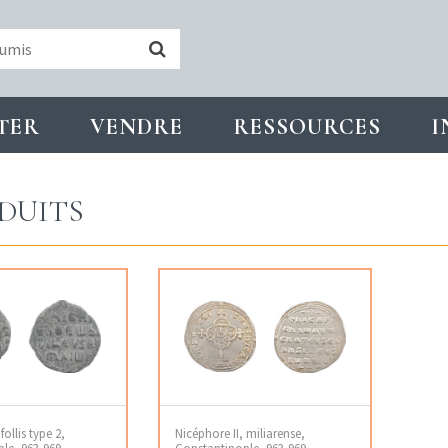
TER
VENDRE
RESSOURCES
I
DUITS
follis type 2,
Nicéphore II, miliarense,
le, 963-969
Constantinople, 963-969