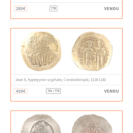
280€
VENDU
TTB
Jean II, hyperpyron scyphate, Constantinople, 1118-1143
420€
VENDU
TB+ / TTB