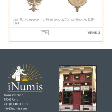
Jean II, hyperpyron monté en broche, Constantinople, 1118-
1143
VENDU
TTB+
46 rue Vivienne,
75002 Paris
+33 (0)1 40 13 83 19
info@inumis.com