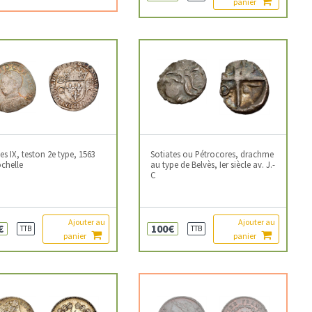
panier
es IX, teston 2e type, 1563
Sotiates ou Pétrocores, drachme
chelle
au type de Belvès, Ier siècle av. J.-
C
Ajouter au
Ajouter au
€
100€
TTB
TTB
panier
panier