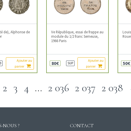
é de), Alphonse de
Ve République, essai de frappe au
Louis
er
module du 1/2 franc Semeuse,
Roue
1966 Paris
Ajouter au
Ajouter au
80€
50€
B
SUP
panier
panier
2
3
4
…
2 036
2 037
2 038
-NOUS ?
CONTACT