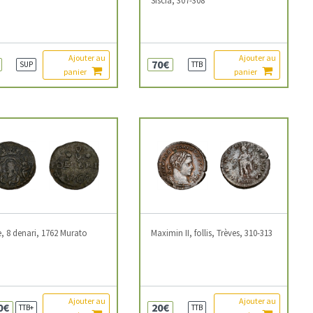
Ajouter au
Ajouter au
70€
SUP
TTB
panier
panier
, 8 denari, 1762 Murato
Maximin II, follis, Trèves, 310-313
Ajouter au
Ajouter au
0€
20€
TTB+
TTB