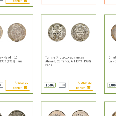
panier
y Hafid I, 10
Tunisie (Protectorat français),
Charl
329 (1911) Paris
Ahmed, 20 francs, AH 1349 (1930)
La Ro
Paris
Ajouter au
Ajouter au
150€
100
B+
TTB
panier
panier