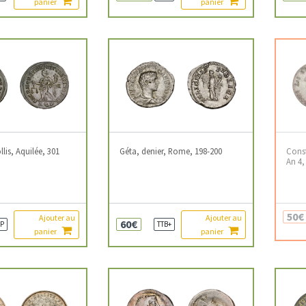
panier
panier
llis, Aquilée, 301
Géta, denier, Rome, 198-200
Const
An 4,
50€
Ajouter au
Ajouter au
60€
P
TTB+
panier
panier