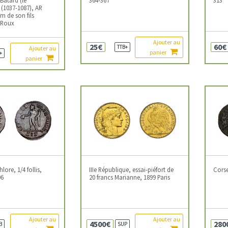
(1037-1087), AR
m de son fils
 Roux
Ajouter au
25€
60€
TTB+
Ajouter au
panier
+
panier
ore, 1/4 follis,
IIIe République, essai-piéfort de
Corse
06
20 francs Marianne, 1899 Paris
Ajouter au
Ajouter au
4500€
280
B
SUP