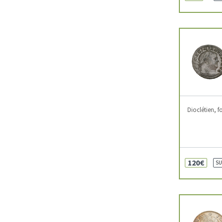
Dioclétien, fo
120€
SU