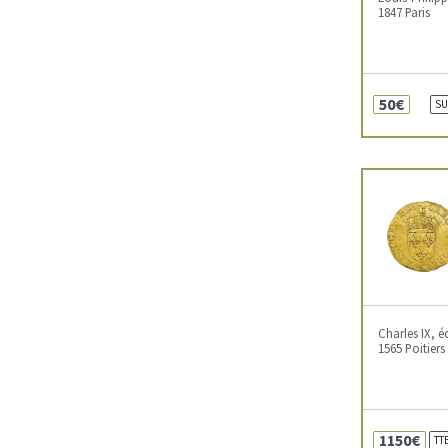
1847 Paris
50€
SU
Charles IX, é
1565 Poitiers
1150€
TT