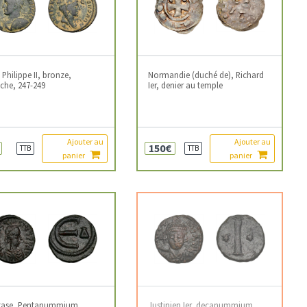
, Philippe II, bronze,
Normandie (duché de), Richard
che, 247-249
Ier, denier au temple
Ajouter au
Ajouter au
150€
TTB
TTB
panier
panier
tase, Pentanummium,
Justinien Ier, decanummium,