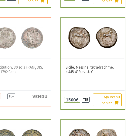
panier
panier
itution, 30 sols FRANÇOIS,
Sicile, Messine, tétradrachme,
 1792 Paris
c.445-439 av. J.-C.
VENDU
TB+
Ajouter au
1500€
TTB
panier