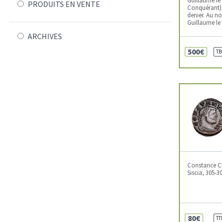
PRODUITS EN VENTE
Conquérant) 
denier. Au no
Guillaume le
ARCHIVES
500€
TB
Constance Chl
Siscia, 305-3
80€
TT