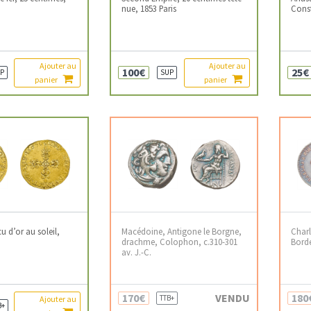
nue, 1853 Paris
Const
Ajouter au
Ajouter au
100€
25€
P
SUP
panier
panier
cu d’or au soleil,
Macédoine, Antigone le Borgne,
Charl
drachme, Colophon, c.310-301
Bord
av. J.-C.
170€
VENDU
180
TTB+
Ajouter au
B+