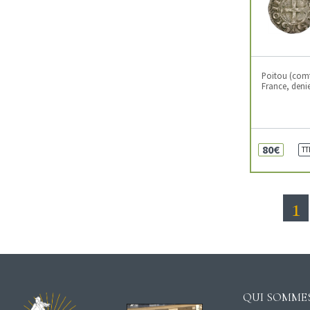
Poitou (comt
France, deni
80€
TT
1
QUI SOMMES