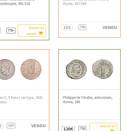
antinople, 491-518
Rome, 547-549
15€
VENDU
TTB
Ajouter au
TTB+
panier
es X, 5 francs 1er type, 1825
Philippe Ier l’Arabe, antoninien,
eaux
Rome, 248
€
VENDU
SUP
Ajouter au
120€
TTB