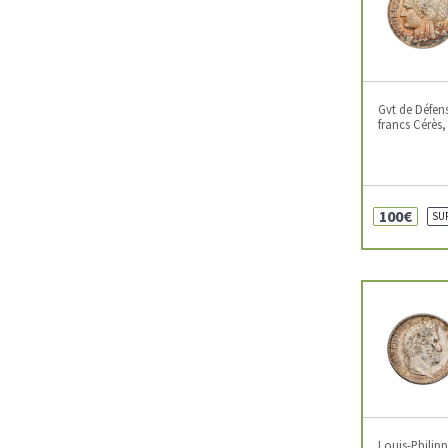
Gvt de Défen
francs Cérès, 
100€
SU
Louis-Philipp