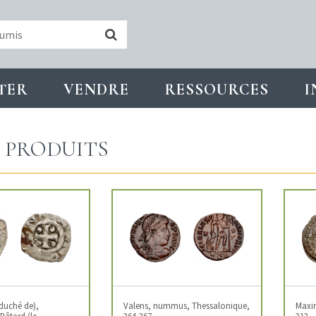
TER
VENDRE
RESSOURCES
I
PRODUITS
duché de),
Valens, nummus, Thessalonique,
Maxim
Bâtard (le
364-367
313