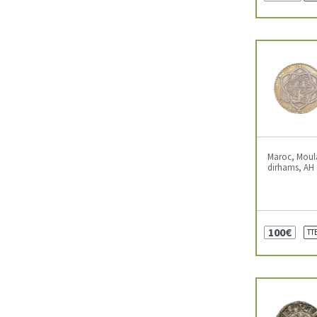
Maroc, Moula
dirhams, AH 1
100€
TT