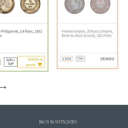
-Philippe Ier, 1/4 franc, 1832
Premier Empire, 20 francs Empire,
n
fonte en étain bronzé, 1812 Paris
130€
VENDU
TTB+
Ajouter au
SUP+ /
SUP
panier
→
NOS BOUTIQUES