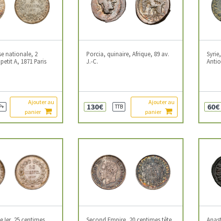
se nationale, 2
Porcia, quinaire, Afrique, 89 av.
Syrie
petit A, 1871 Paris
J.-C.
Antio
Ajouter au
Ajouter au
130€
60€
P+
TTB
panier
panier
e Ier, 25 centimes,
Second Empire, 20 centimes tête
Anas