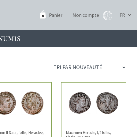
Panier
Mon compte
0
NUMIS
in II Daia, follis, Héraclée,
Maximien Hercule,1/2 follis,
Siscia, 307-308