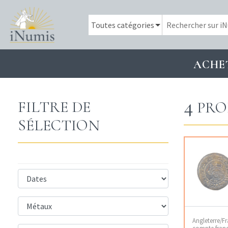
ACHE
4
FILTRE DE
PRO
SÉLECTION
Angleterre/Fr
compte franc