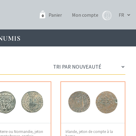
Panier
Mon compte
0
NUMIS
terre ou Normandie, jeton
Irlande, jeton de compte à la
mpte franco-anglais
harpe