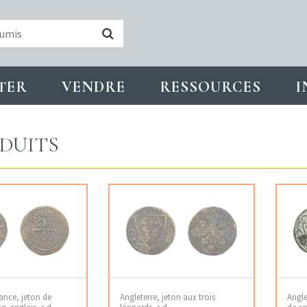
TER
VENDRE
RESSOURCES
I
DUITS
ance, jeton de
Angleterre, jeton aux trois
Angle
o-anglais, s.d
léopards, s.d
de co