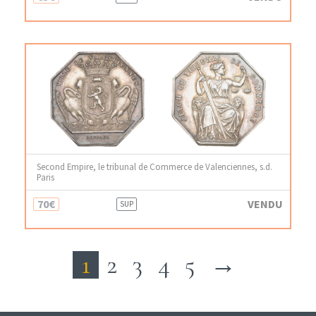
Second Empire, le tribunal de Commerce de Valenciennes, s.d.
Paris
70€
VENDU
SUP
1
2
3
4
5
→