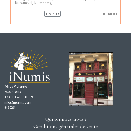
Krawinckel, Nuremberg
VENDU
TTB+ / TTB
46 rue Vivienne,
75002 Paris
+33 (0)1 40 13 83 19
info@inumis.com
© 2026
Qui sommes-nous ?
Conditions générales de vente