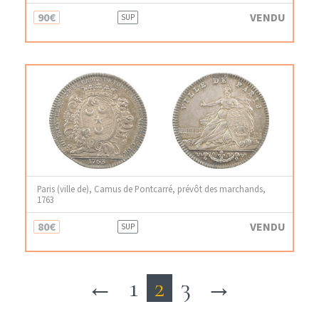
90€
VENDU
SUP
Paris (ville de), Camus de Pontcarré, prévôt des marchands,
1763
80€
VENDU
SUP
←
1
2
3
→