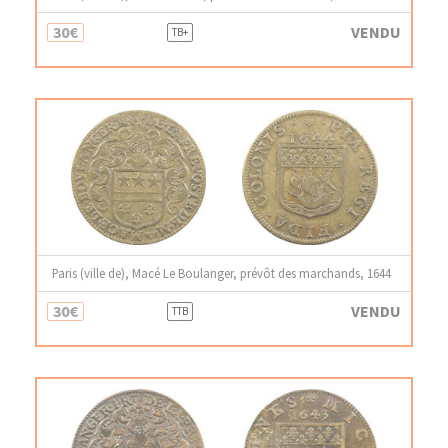
30€
VENDU
TB+
Paris (ville de), Macé Le Boulanger, prévôt des marchands, 1644
30€
VENDU
TTB