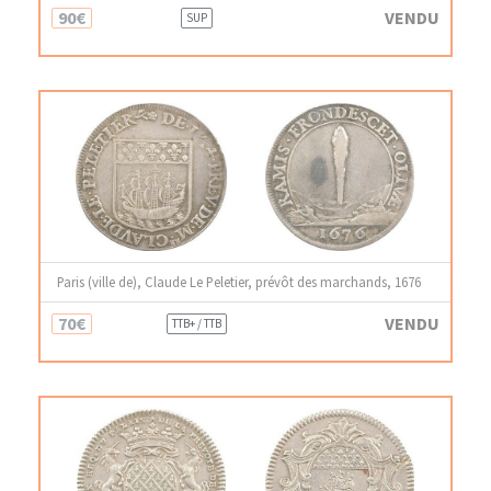
90€
VENDU
SUP
Paris (ville de), Claude Le Peletier, prévôt des marchands, 1676
70€
VENDU
TTB+ / TTB