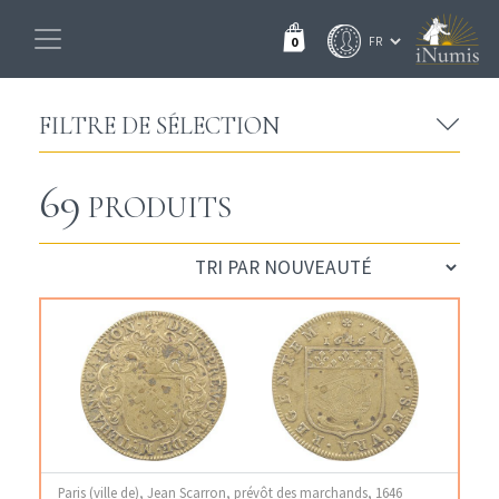
0
FILTRE DE SÉLECTION
69
PRODUITS
Paris (ville de), Jean Scarron, prévôt des marchands, 1646