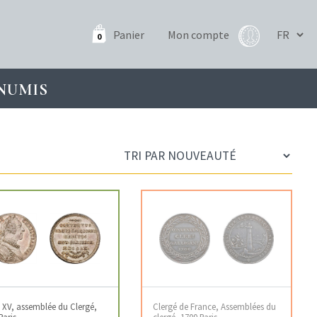
Panier
Mon compte
0
NUMIS
 XV, assemblée du Clergé,
Clergé de France, Assemblées du
Paris
clergé, 1700 Paris