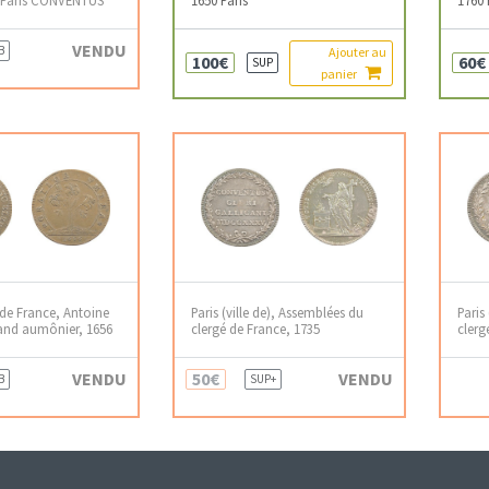
VENDU
B
Ajouter au
100€
60€
SUP
panier
 de France, Antoine
Paris (ville de), Assemblées du
Paris
rand aumônier, 1656
clergé de France, 1735
clerg
VENDU
50€
VENDU
B
SUP+