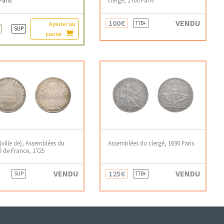
100€
VENDU
TTB+
Ajouter au
SUP
panier
 (ville de), Assemblées du
Assemblées du clergé, 1690 Paris
é de France, 1725
VENDU
125€
VENDU
SUP
TTB+