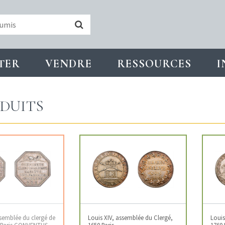
TER
VENDRE
RESSOURCES
I
DUITS
ssemblée du clergé de
Louis XIV, assemblée du Clergé,
Louis
0 Paris CONVENTUS
1650 Paris
1760 